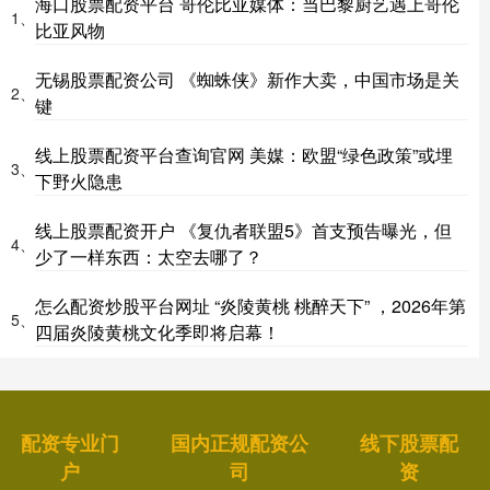
海口股票配资平台 哥伦比亚媒体：当巴黎厨艺遇上哥伦
1、
比亚风物
无锡股票配资公司 《蜘蛛侠》新作大卖，中国市场是关
2、
键
线上股票配资平台查询官网 美媒：欧盟“绿色政策”或埋
3、
下野火隐患
线上股票配资开户 《复仇者联盟5》首支预告曝光，但
4、
少了一样东西：太空去哪了？
怎么配资炒股平台网址 “炎陵黄桃 桃醉天下” ，2026年第
5、
四届炎陵黄桃文化季即将启幕！
配资专业门
国内正规配资公
线下股票配
户
司
资