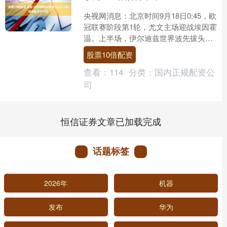
央视网消息：北京时间9月18日0:45，欧
冠联赛阶段第1轮，尤文主场迎战埃因霍
温。上半场，伊尔迪兹世界波先拔头
筹，麦肯尼扩大领先优势。下半场，冈
股票10倍配资
萨雷斯打进一球，....
查看：
114
分类：
国内正规配资公
司
恒信证券文章已加载完成
话题标签
2026年
机器
发布
华为