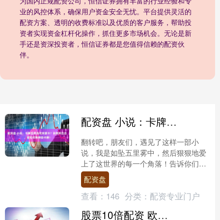
为国内正规配资公司，恒信证券拥有丰富的行业经验和专
业的风控体系，确保用户资金安全无忧。平台提供灵活的
配资方案、透明的收费标准以及优质的客户服务，帮助投
资者实现资金杠杆化操作，抓住更多市场机会。无论是新
手还是资深投资者，恒信证券都是您值得信赖的配资伙
伴。
配资盘 小说：卡牌世界遇地球源卡？驯兽师出击，轻松召唤神级卡牌！
翻转吧，朋友们，遇见了这样一部小
说，我是如坠五里雾中，然后狠狠地爱
上了这世界的每一个角落！告诉你们，
我凌晨三点的沉默，不是没有故事，而
配资盘
是因为被书中那英勇无畏、机....
查看：
146
分类：
配资专业门户
股票10倍配资 欧冠-伊尔迪兹世界波 尤文3-1埃因霍温取开门红