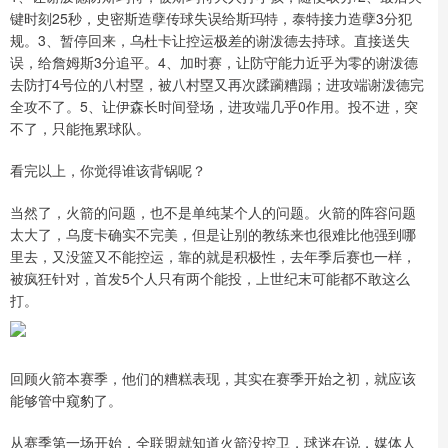
键时刻25秒，史密斯造孽传球失误给斯玛特，泰特接力造孽3分犯
规。3、暂停回来，乌杜卡让控运极差的谢泼德去持球。直接送失
误，给詹姆斯3分追平。4、加时赛，让防守能力近乎为零的谢泼德
去防打4号位的八村塁，被八村塁又再次蹂躏糟蹋；进攻端谢泼德完
全攻不了。5、让伊森长时间登场，进攻端几乎0作用。投不进，突
不了，只能拖累球队。
看完以上，你觉得谁该背锅呢？
当然了，火箭的问题，也不是单纯某个人的问题。火箭的阵容问题
太大了，乌度卡确实不完美，但是让别的教练来也很难比他强到哪
里去，又没篮又不能控运，靠的就是积极性，去年季后赛也一样，
被疯狂针对，首发5个人只有两个能投，上世纪末可能都不敢这么
打。
回顾火箭本赛季，他们的糟糕表现，其实在赛季开始之初，就应该
能够管中窥豹了。
从赛季第一场开始，全联盟就知道火箭没控卫，球迷在说，媒体人