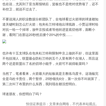
也在说，尤其到了亚当斯报销后，篮板也不是绝对优势项了，还不
补控卫，就说不过去了。
不要说湖人的职业数据分析团队了，全地球看过火箭球的球迷都知
道关键时刻怎么打火箭：包夹杜兰特堵他出球线路，小贾运球时给
对抗一给一个掉球，放申京投或者等他转进篮底切他球，面断小
谢，看阿门在那运20秒然后搂个20%的中投……
也许有十五支球队在包夹杜兰特和限制申京上做的不好，但这里面
不包括湖人，联盟最会防杜兰特的五个人里有两个在湖人，而且这
两个还是联盟出了名的切球小能手，火箭可不就得歇菜吗？
当然了，笔者看来，火箭最大的短板就是主教练乌度卡。这场输完
全是乌杜卡责任，两个暂停，25秒领先6分，第一次你不叫就算了，
第二次叫了布置的什么东西，我到现在都没想明白。
球迷朋友，你想明白了吗？
恒信证券提示：文章来自网络，不代表本站观点。